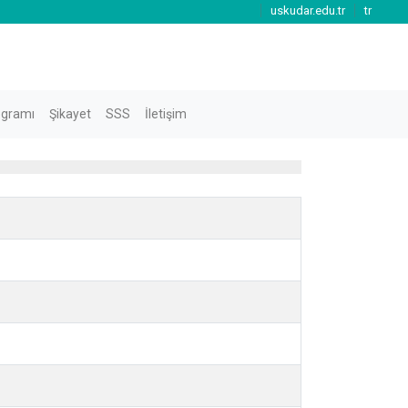
uskudar.edu.tr
tr
ogramı
Şikayet
SSS
İletişim