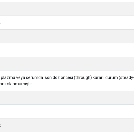
L
; plazma veya serumda son doz öncesi (through) kararlı durum (steady-stat
 tanımlanmamıştır.
: