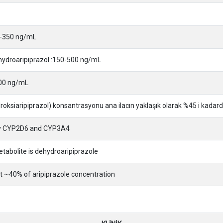
00-350 ng/mL
ehydroaripiprazol :150-500 ng/mL
 000 ng/mL
roksiaripiprazol) konsantrasyonu ana ilacın yaklaşık olarak %45 i kadardı
by CYP2D6 and CYP3A4
etabolite is dehydroaripiprazole
 ~40% of aripiprazole concentration