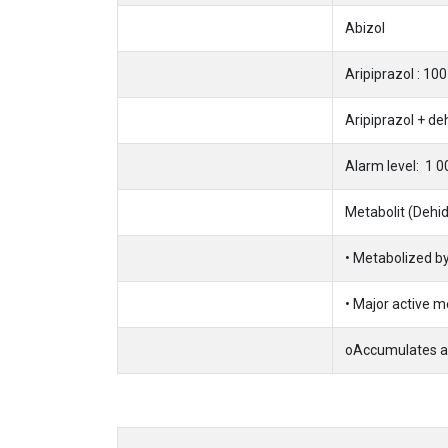
Abizol
Aripiprazol : 1
Aripiprazol + d
Alarm level: 1
Metabolit (Dehid
• Metabolized 
• Major active m
oAccumulates at