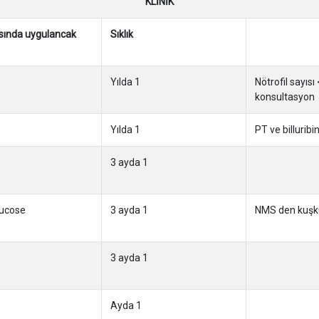
KLİNİK
asında uygulancak
Sıklık
Yılda 1
Nötrofil sayısı
konsultasyon
Yılda 1
PT ve billuribi
3 ayda 1
ucose
3 ayda 1
NMS den kuşkul
s
3 ayda 1
Ayda 1