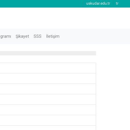
uskudar.edu.tr
tr
ogramı
Şikayet
SSS
İletişim