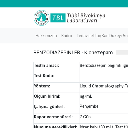
Hakkımızda
Kadro
Tedavisel İlaç Kan Düzeyi Ana
BENZODİAZEPİNLER - Klonezepam
Testin amacı:
Benzodiazepin bağımlılığı
Test Kodu:
Yöntem:
Liquid Chromatography-
Ölçüm birimi:
ng/mL
Perşembe
Çalışma günleri:
Rapor verme süresi:
7 Gün
Numune gereklilikleri:
İdrar kabı (30 mL), Test 