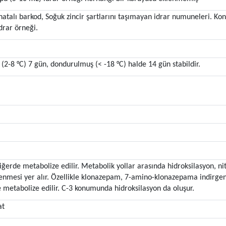
hatalı barkod, Soğuk zincir şartlarını taşımayan idrar numuneleri. Ko
drar örneği.
(2-8 °C) 7 gün, dondurulmuş (< -18 °C) halde 14 gün stabildir.
ğerde metabolize edilir. Metabolik yollar arasında hidroksilasyon, ni
nmesi yer alır. Özellikle klonazepam, 7-amino-klonazepama indirgen
metabolize edilir. C-3 konumunda hidroksilasyon da oluşur.
at