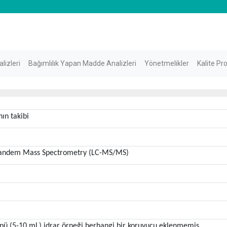
lizleri
Bağımlılık Yapan Madde Analizleri
Yönetmelikler
Kalite Pr
nın takibi
Tandem Mass Spectrometry (LC-MS/MS)
tüpü (5-10 mL) idrar örneği herhangi bir koruyucu eklenmemiş