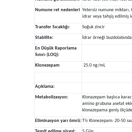
Numune ret nedenleri
Yetersiz numune miktarı, 
idrar veya tahşiş edilmiş i
Transfer Sıcaklığı:
Soğuk zincir
Stabilite:
İdrar örneği buzdolabında 
En Düşük Raporlama
Sınırı (LOQ):
Klonezepam
25.0 ng/mL
Açıklama:
Metabolizasyon:
Klonazepam başlıca karaci
amino grubuna asetat ekle
klonazepama geniş ölçüde 
Eliminasyon yarı ömrü:
T½ Klonezepam: 20-50 sa
Tespit edilme süresi:
5 Gün