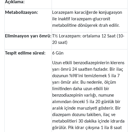
Açıklama:
Metabolizasyon:
Lorazepam karaciğerde konjugasyon
ile inaktif lorazepam-glucronit
metabolitine dönüşerek ıtrah edilir.
Eliminasyon yarı ömrü:
T½ Lorazepam: ortalama 12 Saat (10-
20 saat)
Tespit edilme süresi:
6 Gün
Uzun etkili benzodiazepinlerin klerens
yarı ömrü 24 saatten fazladır. Bir ilaç
dozunun %98'ini temizlemek 5 ila 7
yarı ömür alır. Bu nedenle, ölçüm
limitinden daha uzun etkili bir
benzodiazepinin varlığı, numune
alımından önceki 5 ila 20 günlük bir
aralık içinde maruziyeti gösterir. Bir
diazepam dozunu takiben, ilaç ve
metabolitleri 30 dakika içinde idrarda
görülür. Pik idrar çıkışına 1 ila 8 saat