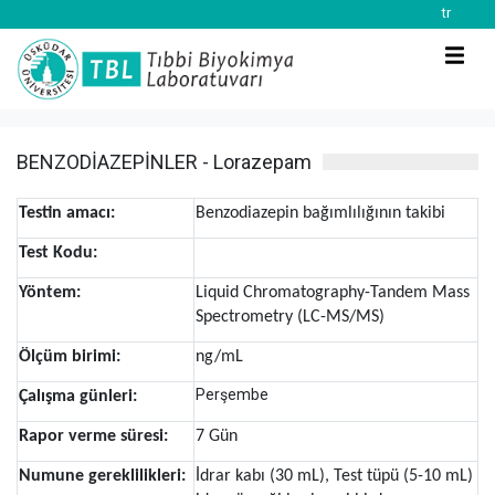
tr
BENZODİAZEPİNLER - Lorazepam
Testin amacı:
Benzodiazepin bağımlılığının takibi
Test Kodu:
Yöntem:
Liquid Chromatography-Tandem Mass
Spectrometry (LC-MS/MS)
Ölçüm birimi:
ng/mL
Perşembe
Çalışma günleri:
Rapor verme süresi:
7 Gün
Numune gereklilikleri:
İdrar kabı (30 mL), Test tüpü (5-10 mL)