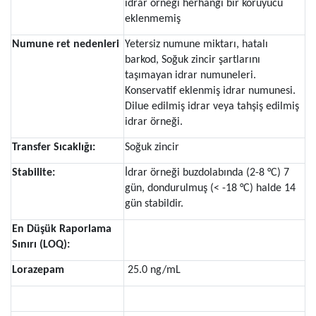
idrar örneği herhangi bir koruyucu
eklenmemiş
Numune ret nedenleri
Yetersiz numune miktarı, hatalı
barkod, Soğuk zincir şartlarını
taşımayan idrar numuneleri.
Konservatif eklenmiş idrar numunesi.
Dilue edilmiş idrar veya tahşiş edilmiş
idrar örneği.
Transfer Sıcaklığı:
Soğuk zincir
Stabilite:
İdrar örneği buzdolabında (2-8 °C) 7
gün, dondurulmuş (< -18 °C) halde 14
gün stabildir.
En Düşük Raporlama
Sınırı (LOQ):
Lorazepam
25.0 ng/mL