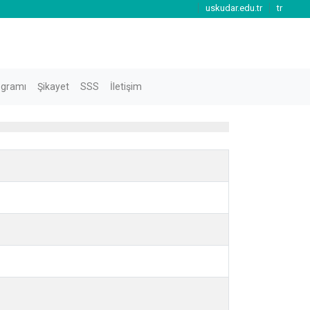
uskudar.edu.tr
tr
ogramı
Şikayet
SSS
İletişim