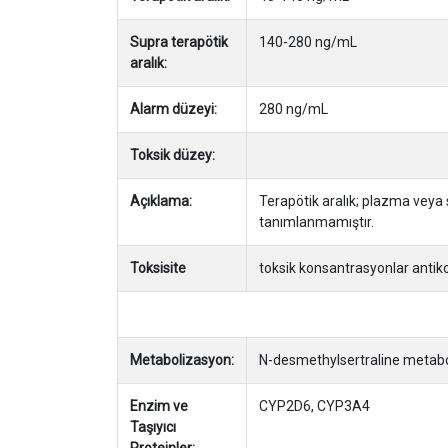
Supra terapötik
140-280 ng/mL
aralık:
Alarm düzeyi:
280 ng/mL
Toksik düzey:
Açıklama:
Terapötik aralık; plazma veya s
tanımlanmamıştır.
Toksisite
toksik konsantrasyonlar antikol
Metabolizasyon:
N-desmethylsertraline metabol
Enzim ve
CYP2D6, CYP3A4
Taşıyıcı
Proteinler: