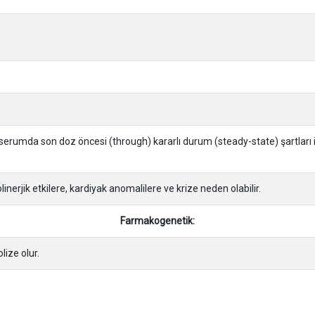
erumda son doz öncesi (through) kararlı durum (steady-state) şartları için
inerjik etkilere, kardiyak anomalilere ve krize neden olabilir.
Farmakogenetik:
ize olur.