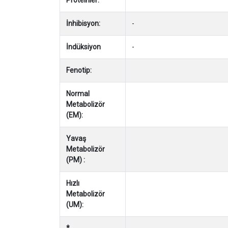
İnhibisyon:
-
İndüksiyon
-
Fenotip:
Normal
Metabolizör
(EM):
Yavaş
Metabolizör
(PM) :
Hızlı
Metabolizör
(UM):
*