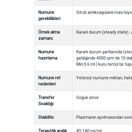
Numune
Sitrat antikoagülanlı mavi bi
gereklilikleri:
Örnek alma
Kararlı durum (steady state) ,
zamanı:
Numune
Kararlı durum şartlarında (stea
hazırlama:
geldiğinde 4000 rpm de 10 dakik
Min:0.6 ml ) kuru temiz bir tüp
Numune ret
Yetersiz numune miktarı, hatalı
nedenleri
Transfer
Soğuk zincir
Sıcaklığı:
Stabilite:
Plazmanın ayrılmasından sonr
Terapötik aralık:
40-140 ng/mL