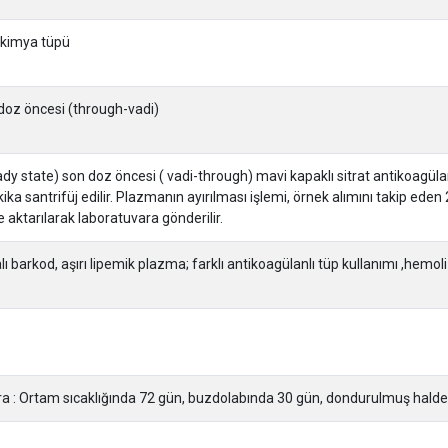
yokimya tüpü
 doz öncesi (through-vadi)
dy state) son doz öncesi ( vadi-through) mavi kapaklı sitrat antikoagülanl
a santrifüj edilir. Plazmanın ayırılması işlemi, örnek alımını takip eden 2
e aktarılarak laboratuvara gönderilir.
 barkod, aşırı lipemik plazma; farklı antikoagülanlı tüp kullanımı ,hemol
a : Ortam sıcaklığında 72 gün, buzdolabında 30 gün, dondurulmuş halde