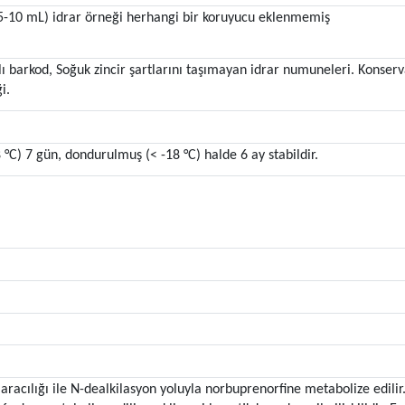
 (5-10 mL) idrar örneği herhangi bir koruyucu eklenmemiş
ı barkod, Soğuk zincir şartlarını taşımayan idrar numuneleri. Konserv
i.
 °C) 7 gün, dondurulmuş (< -18 °C) halde 6 ay stabildir.
acılığı ile N-dealkilasyon yoluyla norbuprenorfine metabolize edilir.