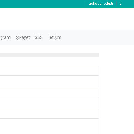
uskudar.edu.tr
tr
ogramı
Şikayet
SSS
İletişim