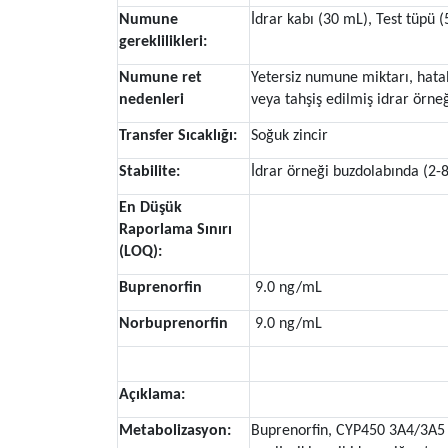
Numune
İdrar kabı (30 mL), Test tüpü
gereklilikleri:
Numune ret
Yetersiz numune miktarı, hatal
nedenleri
veya tahşiş edilmiş idrar örneğ
Transfer Sıcaklığı:
Soğuk zincir
Stabilite:
İdrar örneği buzdolabında (2-8
En Düşük
Raporlama Sınırı
(LOQ):
Buprenorfin
9.0 ng/mL
Norbuprenorfin
9.0 ng/mL
Açıklama:
Metabolizasyon:
Buprenorfin, CYP450 3A4/3A5 ar