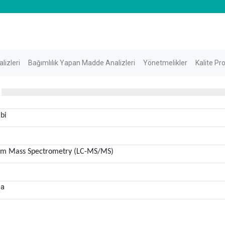
lizleri
Bağımlılık Yapan Madde Analizleri
Yönetmelikler
Kalite Pr
ibi
em Mass Spectrometry (LC-MS/MS)
ma