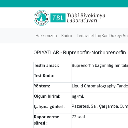
Hakkımızda
Kadro
Tedavisel İlaç Kan Düzeyi Ana
OPİYATLAR - Buprenorfin-Norbuprenorfin
Testin amacı:
Buprenorfin bağımlılığının tak
Test Kodu:
Yöntem:
Liquid Chromatography-Tand
Ölçüm birimi:
ng/mL
Pazartesi, Salı, Çarşamba, Cu
Çalışma günleri:
Rapor verme
72 saat
süresi :