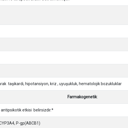
arak taşikardi, hipotansiyon, kriz , uyuşukluk, hematolojik bozukluklar
Farmakogenetik
:
ntipsikotik etkisi belirsizdir.*
CYP3A4, P-gp(ABCB1)