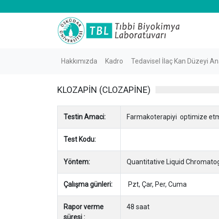
Hakkımızda
Kadro
Tedavisel İlaç Kan Düzeyi Ana
KLOZAPİN (CLOZAPİNE)
Testin Amaci:
Farmakoterapiyi optimize et
Test Kodu:
Yöntem:
Quantitative Liquid Chroma
Çalışma günleri:
Pzt, Çar, Per, Cuma
Rapor verme
48 saat
süresi :