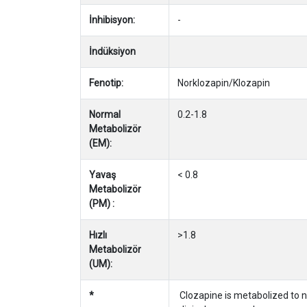
İnhibisyon:
-
İndüksiyon
Fenotip:
Norklozapin/Klozapin
Normal
0.2-1.8
Metabolizör
(EM):
Yavaş
< 0.8
Metabolizör
(PM) :
Hızlı
>1.8
Metabolizör
(UM):
*
Clozapine is metabolized to 