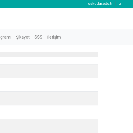
uskudar.edu.tr
tr
ogramı
Şikayet
SSS
İletişim