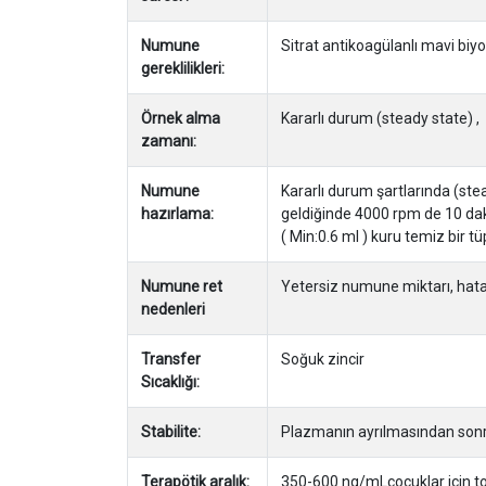
Numune
Sitrat antikoagülanlı mavi bi
gereklilikleri:
Örnek alma
Kararlı durum (steady state) ,
zamanı:
Numune
Kararlı durum şartlarında (stea
hazırlama:
geldiğinde 4000 rpm de 10 dakik
( Min:0.6 ml ) kuru temiz bir t
Numune ret
Yetersiz numune miktarı, hatal
nedenleri
Transfer
Soğuk zincir
Sıcaklığı:
Stabilite:
Plazmanın ayrılmasından sonra
Terapötik aralık:
350-600 ng/mLçocuklar için tok