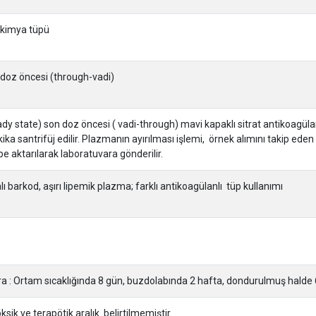
yokimya tüpü
 doz öncesi (through-vadi)
dy state) son doz öncesi ( vadi-through) mavi kapaklı sitrat antikoagülanl
a santrifüj edilir. Plazmanın ayırılması işlemi, örnek alımını takip eden
üpe aktarılarak laboratuvara gönderilir.
ı barkod, aşırı lipemik plazma; farklı antikoagülanlı tüp kullanımı
 : Ortam sıcaklığında 8 gün, buzdolabında 2 hafta, dondurulmuş halde 
sik ve terapötik aralık belirtilmemiştir.