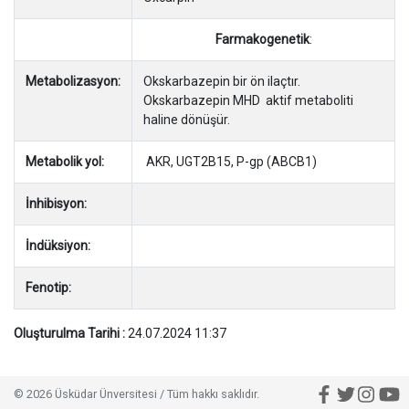
Farmakogenetik
:
Metabolizasyon:
Okskarbazepin bir ön ilaçtır.
Okskarbazepin MHD aktif metaboliti
haline dönüşür.
Metabolik yol:
AKR, UGT2B15, P-gp (ABCB1)
İnhibisyon:
İndüksiyon:
Fenotip:
Oluşturulma Tarihi :
24.07.2024 11:37
© 2026 Üsküdar Ünversitesi / Tüm hakkı saklıdır.