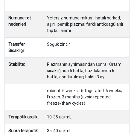
Numune ret
Yetersiz numune miktarı, hatalı barkod,
nedenleri
aşırı lipemik plazma; farklı antikoagülanlı
tüp kullanımı
Transfer
Soğuk zincir
Sıcaklığı:
Stabilite:
Plazmanın ayrılmasından sonra : Ortam
sıcaklığında 6 hafta, buzdolabında 6
hafta, dondurulmuş halde 3 ay
mbient: 6 weeks; Refrigerated: 6 weeks;
Frozen: 3 months (avoid repeated
freeze/thaw cycles)
Terapötik aralık :
10-35 ug/mL
Supra terapötik
35-40 ug/mL