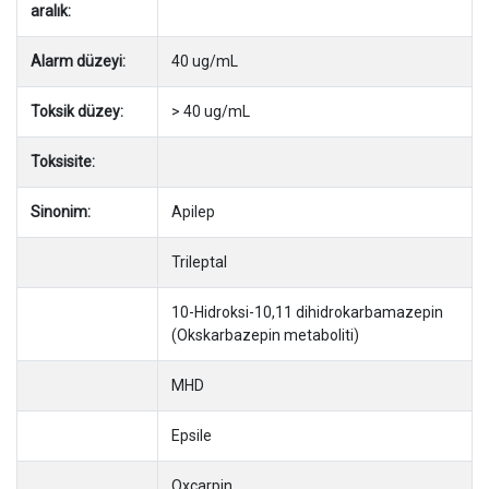
aralık:
Alarm düzeyi:
40 ug/mL
Toksik düzey:
> 40 ug/mL
Toksisite:
Sinonim:
Apilep
Trileptal
10-Hidroksi-10,11 dihidrokarbamazepin
(Okskarbazepin metaboliti)
MHD
Epsile
Oxcarpin