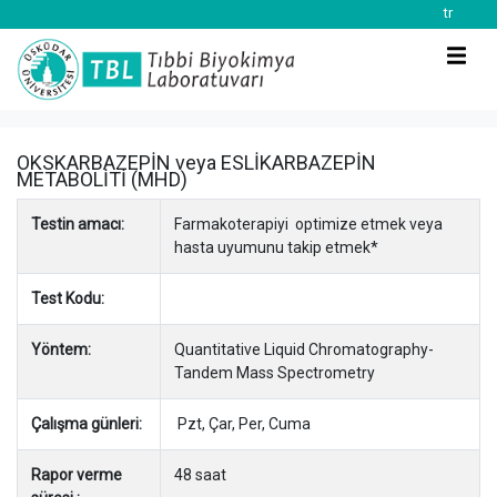
tr
OKSKARBAZEPİN veya ESLİKARBAZEPİN
METABOLİTİ (MHD)
Testin amacı:
Farmakoterapiyi optimize etmek veya
hasta uyumunu takip etmek*
Test Kodu:
Yöntem:
Quantitative Liquid Chromatography-
Tandem Mass Spectrometry
Çalışma günleri:
Pzt, Çar, Per, Cuma
Rapor verme
48 saat