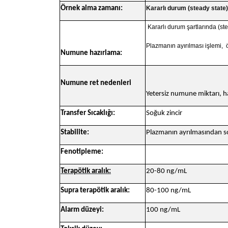
Örnek alma zamanı:
Kararlı durum (steady state)
Kararlı durum şartlarında (ste
Plazmanın ayırılması işlemi, ö
Numune hazırlama:
Numune ret nedenleri
Yetersiz numune miktarı, ha
Transfer Sıcaklığı:
Soğuk zincir
Stabilite:
Plazmanın ayrılmasından s
Fenotipleme:
Terapötik aralık:
20-80 ng/mL
Supra terapötik aralık:
80-100 ng/mL
Alarm düzeyi:
100 ng/mL