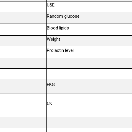
U&E
Random glucose
Blood lipids
Weight
Prolactin level
EKG
CK