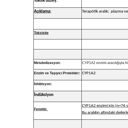
Toksik düzey:
Açıklama:
Terapötik aralık; plazma ve
Toksisite
Metabolizasyon:
CYP1A2 enzimi aracılığıyla N
Enzim ve Taşıyıcı Proteinler:
CYP1A2
İnhibisyon:
İndüksiyon
CYP1A2 enzimi için (n=76 
Fenotip:
Bu aralığın altındaki değerl