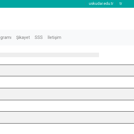
uskudar.edu.tr
tr
ogramı
Şikayet
SSS
İletişim