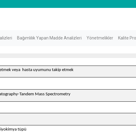
lizleri
Bağımlılık Yapan Madde Analizleri
Yönetmelikler
Kalite Pr
 etmek veya hasta uyumunu takip etmek
matography-Tandem Mass Spectrometry
 biyokimya tüpü