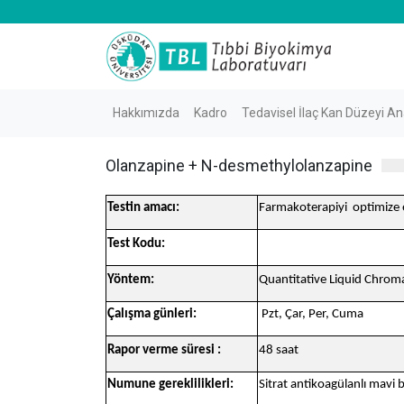
Hakkımızda
Kadro
Tedavisel İlaç Kan Düzeyi Ana
Olanzapine + N-desmethylolanzapine
Testin amacı:
Farmakoterapiyi optimize
Test Kodu:
Yöntem:
Quantitative Liquid Chro
Çalışma günleri:
Pzt, Çar, Per, Cuma
Rapor verme süresi :
48 saat
Numune gereklilikleri:
Sitrat antikoagülanlı mavi