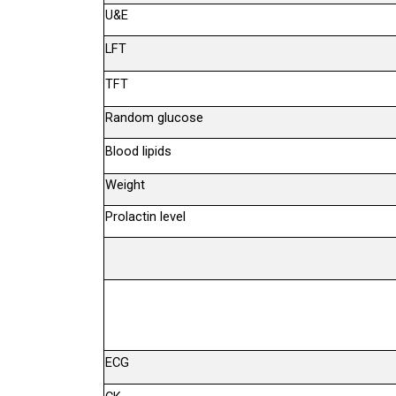
U&E
LFT
TFT
Random glucose
Blood lipids
Weight
Prolactin level
ECG