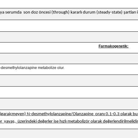
ya serumda son doz öncesi (through) kararlı durum (steady-state) şartları içi
Farmakogenetik:
-desmethylolanzapine metabolize olur.
sigaraiçmeyen) N-desmethylolanzapine/Olanzapine oranı 0.1-0.3 olarak b
er yavaş, üzerindeki değerler ise hızlı metabolizör olarak değerlendirilmelidir