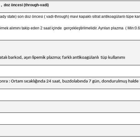
 , doz öncesi (through-vadi)
ady state) son doz öncesi ( vadi-through) mavi kapaklı sitrat antikoagülanlı tüpe kan
rnek alımını takip eden 2 saat içinde gerçekleştirilmelidir. Ayrılan plazma ( Min:0.6 
talı barkod, aşırı lipemik plazma; farklı antikoagülanlı tüp kullanımı
onra : Ortam sıcaklığında 24 saat, buzdolabında 7 gün, dondurulmuş halde 