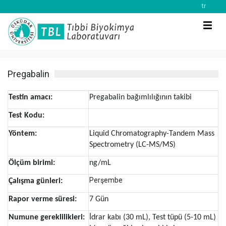
tr
Pregabalin
Testin amacı:
Pregabalin bağımlılığının takibi
Test Kodu:
Yöntem:
Liquid Chromatography-Tandem Mass
Spectrometry (LC-MS/MS)
Ölçüm birimi:
ng/mL
Perşembe
Çalışma günleri:
Rapor verme süresi:
7 Gün
Numune gereklilikleri:
İdrar kabı (30 mL), Test tüpü (5-10 mL)