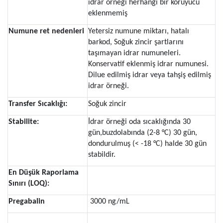
idrar örneği herhangi bir koruyucu
eklenmemiş
Numune ret nedenleri
Yetersiz numune miktarı, hatalı
barkod, Soğuk zincir şartlarını
taşımayan idrar numuneleri.
Konservatif eklenmiş idrar numunesi.
Dilue edilmiş idrar veya tahşiş edilmiş
idrar örneği.
Transfer Sıcaklığı:
Soğuk zincir
Stabilite:
İdrar örneği oda sıcaklığında 30
gün,buzdolabında (2-8 °C) 30 gün,
dondurulmuş (< -18 °C) halde 30 gün
stabildir.
En Düşük Raporlama
Sınırı (LOQ):
Pregabalin
3000 ng/mL