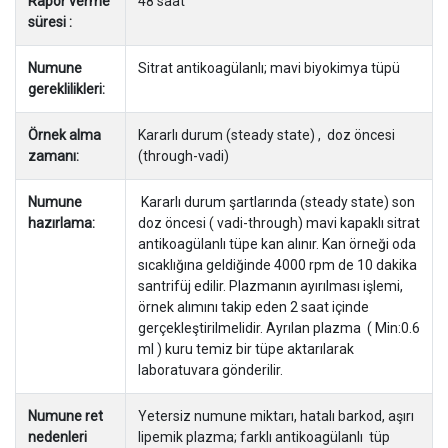
Rapor verme
48 saat
süresi :
Numune
Sitrat antikoagülanlı; mavi biyokimya tüpü
gereklilikleri:
Örnek alma
Kararlı durum (steady state) , doz öncesi
zamanı:
(through-vadi)
Numune
Kararlı durum şartlarında (steady state) son
hazırlama:
doz öncesi ( vadi-through) mavi kapaklı sitrat
antikoagülanlı tüpe kan alınır. Kan örneği oda
sıcaklığına geldiğinde 4000 rpm de 10 dakika
santrifüj edilir. Plazmanın ayırılması işlemi,
örnek alımını takip eden 2 saat içinde
gerçekleştirilmelidir. Ayrılan plazma ( Min:0.6
ml ) kuru temiz bir tüpe aktarılarak
laboratuvara gönderilir.
Numune ret
Yetersiz numune miktarı, hatalı barkod, aşırı
nedenleri
lipemik plazma; farklı antikoagülanlı tüp