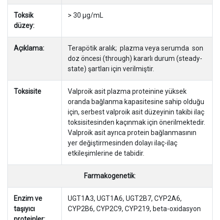
Toksik
> 30 µg/mL
düzey:
Açıklama:
Terapötik aralık; plazma veya serumda son
doz öncesi (through) kararlı durum (steady-
state) şartları için verilmiştir.
Toksisite
Valproik asit plazma proteinine yüksek
oranda bağlanma kapasitesine sahip olduğu
için, serbest valproik asit düzeyinin takibi ilaç
toksisitesinden kaçınmak için önerilmektedir.
Valproik asit ayrıca protein bağlanmasının
yer değiştirmesinden dolayı ilaç-ilaç
etkileşimlerine de tabidir.
Farmakogenetik
:
Enzim ve
UGT1A3, UGT1A6, UGT2B7, CYP2A6,
taşıyıcı
CYP2B6, CYP2C9, CYP219, beta-oxidasyon
proteinler: