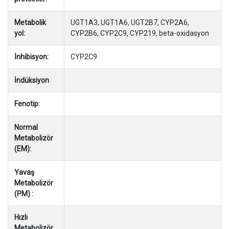
Metabolik
UGT1A3, UGT1A6, UGT2B7, CYP2A6,
yol:
CYP2B6, CYP2C9, CYP219, beta-oxidasyon
İnhibisyon:
CYP2C9
İndüksiyon
Fenotip:
Normal
Metabolizör
(EM):
Yavaş
Metabolizör
(PM) :
Hızlı
Metabolizör