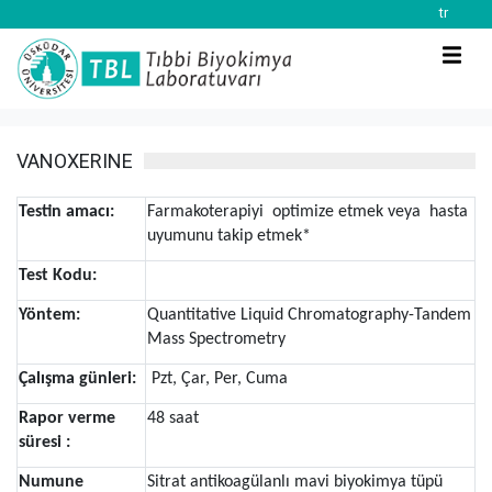
tr
VANOXERINE
Testin amacı:
Farmakoterapiyi optimize etmek veya hasta
uyumunu takip etmek*
Test Kodu:
Yöntem:
Quantitative Liquid Chromatography-Tandem
Mass Spectrometry
Çalışma günleri:
Pzt, Çar, Per, Cuma
Rapor verme
48 saat
süresi :
Numune
Sitrat antikoagülanlı mavi biyokimya tüpü